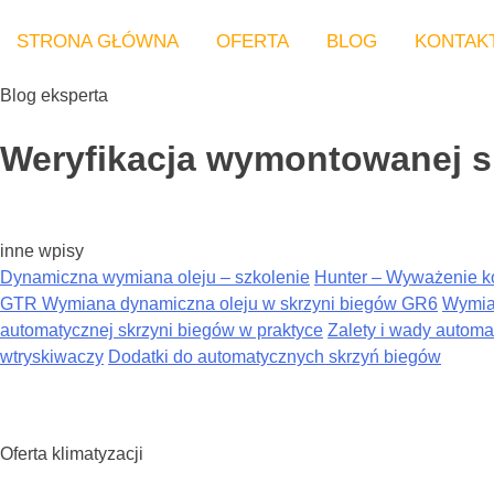
STRONA GŁÓWNA
OFERTA
BLOG
KONTAK
Blog eksperta
Weryfikacja wymontowanej s
inne wpisy
Dynamiczna wymiana oleju – szkolenie
Hunter – Wyważenie k
GTR Wymiana dynamiczna oleju w skrzyni biegów GR6
Wymia
automatycznej skrzyni biegów w praktyce
Zalety i wady automa
wtryskiwaczy
Dodatki do automatycznych skrzyń biegów
Oferta klimatyzacji