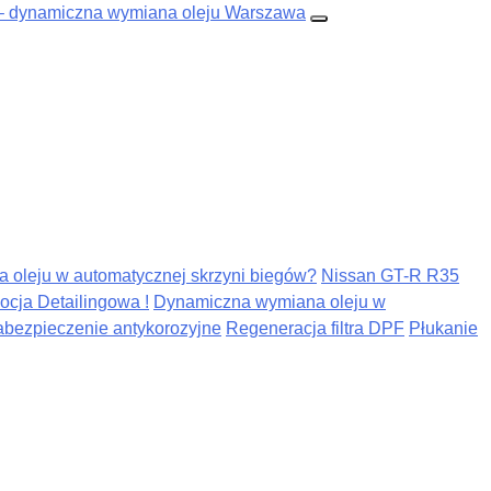
na oleju w automatycznej skrzyni biegów?
Nissan GT-R R35
cja Detailingowa !
Dynamiczna wymiana oleju w
abezpieczenie antykorozyjne
Regeneracja filtra DPF
Płukanie