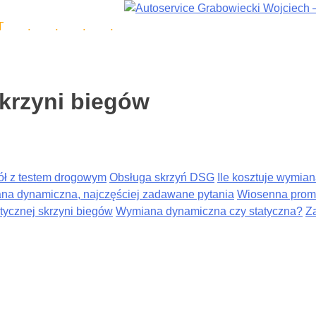
T
.
.
.
.
krzyni biegów
ół z testem drogowym
Obsługa skrzyń DSG
Ile kosztuje wymia
na dynamiczna, najczęściej zadawane pytania
Wiosenna promo
tycznej skrzyni biegów
Wymiana dynamiczna czy statyczna?
Z