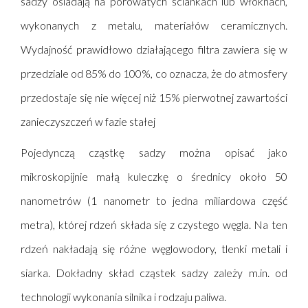
sadzy osiadają na porowatych ściankach lub włóknach,
wykonanych z metalu, materiałów ceramicznych.
Wydajność prawidłowo działającego filtra zawiera się w
przedziale od 85% do 100%, co oznacza, że do atmosfery
przedostaje się nie więcej niż 15% pierwotnej zawartości
zanieczyszczeń w fazie stałej
Pojedynczą cząstkę sadzy można opisać jako
mikroskopijnie małą kuleczkę o średnicy około 50
nanometrów (1 nanometr to jedna miliardowa część
metra), której rdzeń składa się z czystego węgla. Na ten
rdzeń nakładają się różne węglowodory, tlenki metali i
siarka. Dokładny skład cząstek sadzy zależy m.in. od
technologii wykonania silnika i rodzaju
paliwa
.