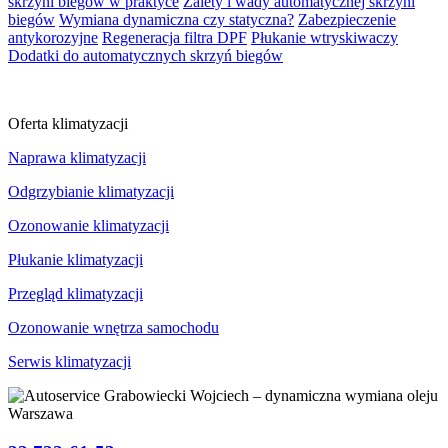
skrzyni biegów w praktyce
Zalety i wady automatycznej skrzyni
biegów
Wymiana dynamiczna czy statyczna?
Zabezpieczenie
antykorozyjne
Regeneracja filtra DPF
Płukanie wtryskiwaczy
Dodatki do automatycznych skrzyń biegów
Oferta klimatyzacji
Naprawa klimatyzacji
Odgrzybianie klimatyzacji
Ozonowanie klimatyzacji
Płukanie klimatyzacji
Przegląd klimatyzacji
Ozonowanie wnętrza samochodu
Serwis klimatyzacji