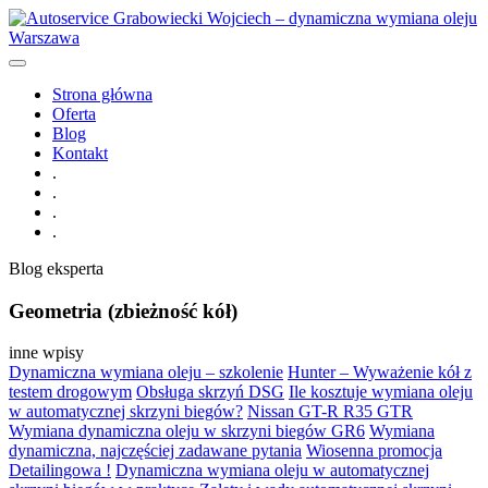
Strona główna
Oferta
Blog
Kontakt
.
.
.
.
Blog eksperta
Geometria (zbieżność kół)
inne wpisy
Dynamiczna wymiana oleju – szkolenie
Hunter – Wyważenie kół z
testem drogowym
Obsługa skrzyń DSG
Ile kosztuje wymiana oleju
w automatycznej skrzyni biegów?
Nissan GT-R R35 GTR
Wymiana dynamiczna oleju w skrzyni biegów GR6
Wymiana
dynamiczna, najczęściej zadawane pytania
Wiosenna promocja
Detailingowa !
Dynamiczna wymiana oleju w automatycznej