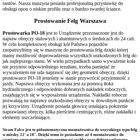
rantów. Nasza maszyna posiada profesjonalną przystawkę do
obsługi opon o niskim profilu oraz o bardzo twardej ściance.
Prostowanie Felg Warszawa
Prostowarka PO-18
jest to Urządzenie przeznaczone jest do
napraw obręczy stalowych i aluminiowych o średnicach do 24 cali.
W celu kompleksowej obsługi kół Państwa pojazdów
zaopatrzyliśmy się w maszynę do prostowania felg dzięki której
mamy możliwość doprowadzenia wszystkich uszkodzonych felg do
jak najlepszego stanu. W wielu przypadkach samo wyważenie koła
nie przynosi odpowiedniego rezultatu, trzeba pamiętać że
wyważeniem nie uda naprawić się złej geometrii obręczy, dzięki
prostowarce PO-18 jesteśmy w stanie przywrócić przyjemność z
jazdy. Naprawa obręczy wykonana jest za pomocą tłoka
hydraulicznego i odpowiednio dobranych nakładek roboczych,
znajdujących się w wyposażeniu urządzenia. Nakładki robocze
pozwalają na naprawy uszkodzonej obręczy w dowolnym punkcie
jej krzywizny. Urządzenie posiada głowicę ustalająca położenie
naprawianej obręczy, kilka pierścieni centrujących, różne nakładki i
elementy uszczelniające.
Sicam Falco
jest to półautomatyczna montażownica do wszystkiego typu felg
w miedzy 12′ a 18″. Dzięki temu że posiadamy aż 4 montażownice do
wymiany opon możemy zagwarantować szybką oraz dobrze wykonaną