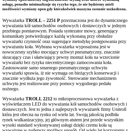
usługę, ponadto minimalizuje się ryzyko tego, że nie będziemy mieli
możliwości wymiany opon gdy którakolwiek maszyna zostanie uszkodzona.
Wyważarka
TROLL – 2251 P
przeznaczona jest do dynamicznego
wyważania kół samochodów osobowych i dostawczych w jednym
przebiegu pomiarowym. Posiada syntezator mowy, generujący
komunikaty potwierdzające każdą wykonaną przy obsłudze
wyważarki czynność oraz sugerujące metodykę postępowania przy
wyważaniu koła. Wybrana wyważarka wyposażona jest w
nowoczesny szybko mocujący uchwyt pneumatyczny, znacznie
skracający czas i ułatwiający pewny montaż koła na wrzecionie
wyważarki bez ryzyka niecentrycznego zamocowania koła.
Zastosowanie samo smarnego pneumatycznego uchwytu
wyważarki sprawia, iż nie wymaga on bieżących konserwacji i
znacznie wydłuża jego żywotność. Sterowanie mechanizmem
uchwytu jest realizowane przy pomocy wygodnego pedału
nożnego.
Wyważarka
TROLL 2212
to mikroprocesorowa wyważarka z
wyświetlaczem LED do wyważania kół samochodów osobowych i
dostawczych. Jest to jedna z najlepszych wyważarek firmy Unitroll
która jest obecna na rynku od wielu lat. Swoją jakością podbiła
rynek wulkanizacyjny, jej głównym atutem jest przede wszystkim
wysoki standard wykonywanej usługi dzięki czemu koła są
wyważone w najlepszy możliwy sposób. Od wielu lat korzystamy z