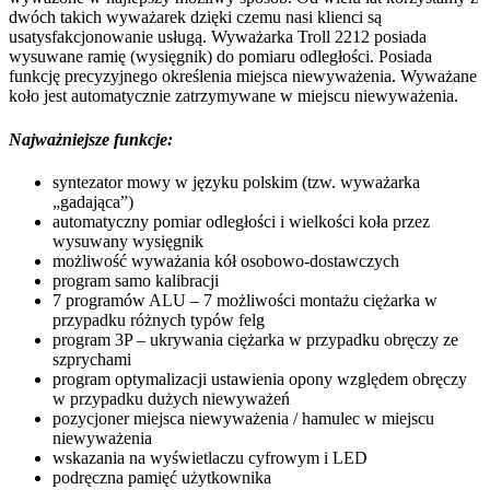
dwóch takich wyważarek dzięki czemu nasi klienci są
usatysfakcjonowanie usługą. Wyważarka Troll 2212 posiada
wysuwane ramię (wysięgnik) do pomiaru odległości. Posiada
funkcję precyzyjnego określenia miejsca niewyważenia. Wyważane
koło jest automatycznie zatrzymywane w miejscu niewyważenia.
Najważniejsze funkcje:
syntezator mowy w języku polskim (tzw. wyważarka
„gadająca”)
automatyczny pomiar odległości i wielkości koła przez
wysuwany wysięgnik
możliwość wyważania kół osobowo-dostawczych
program samo kalibracji
7 programów ALU – 7 możliwości montażu ciężarka w
przypadku różnych typów felg
program 3P – ukrywania ciężarka w przypadku obręczy ze
szprychami
program optymalizacji ustawienia opony względem obręczy
w przypadku dużych niewyważeń
pozycjoner miejsca niewyważenia / hamulec w miejscu
niewyważenia
wskazania na wyświetlaczu cyfrowym i LED
podręczna pamięć użytkownika