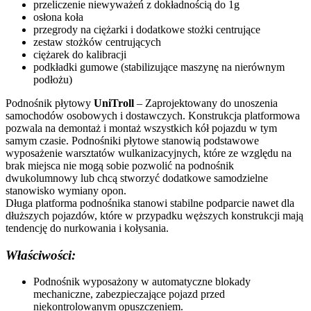
przeliczenie niewyważeń z dokładnością do 1g
osłona koła
przegrody na ciężarki i dodatkowe stożki centrujące
zestaw stożków centrujących
ciężarek do kalibracji
podkładki gumowe (stabilizujące maszynę na nierównym
podłożu)
Podnośnik płytowy
UniTroll
– Zaprojektowany do unoszenia
samochodów osobowych i dostawczych. Konstrukcja platformowa
pozwala na demontaż i montaż wszystkich kół pojazdu w tym
samym czasie. Podnośniki płytowe stanowią podstawowe
wyposażenie warsztatów wulkanizacyjnych, które ze względu na
brak miejsca nie mogą sobie pozwolić na podnośnik
dwukolumnowy lub chcą stworzyć dodatkowe samodzielne
stanowisko wymiany opon.
Długa platforma podnośnika stanowi stabilne podparcie nawet dla
dłuższych pojazdów, które w przypadku węższych konstrukcji mają
tendencję do nurkowania i kołysania.
Właściwości:
Podnośnik wyposażony w automatyczne blokady
mechaniczne, zabezpieczające pojazd przed
niekontrolowanym opuszczeniem.