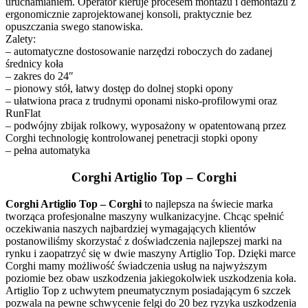
uruchamianiem. Operator kieruje procesem montażu i demontażu z
ergonomicznie zaprojektowanej konsoli, praktycznie bez
opuszczania swego stanowiska.
Zalety:
– automatyczne dostosowanie narzędzi roboczych do zadanej
średnicy koła
– zakres do 24″
– pionowy stół, łatwy dostęp do dolnej stopki opony
– ułatwiona praca z trudnymi oponami nisko-profilowymi oraz
RunFlat
– podwójny zbijak rolkowy, wyposażony w opatentowaną przez
Corghi technologię kontrolowanej penetracji stopki opony
– pełna automatyka
Corghi Artiglio Top – Corghi
Corghi Artiglio Top – Corghi
to najlepsza na świecie marka
tworząca profesjonalne maszyny wulkanizacyjne. Chcąc spełnić
oczekiwania naszych najbardziej wymagających klientów
postanowiliśmy skorzystać z doświadczenia najlepszej marki na
rynku i zaopatrzyć się w dwie maszyny Artiglio Top. Dzięki marce
Corghi mamy możliwość świadczenia usług na najwyższym
poziomie bez obaw uszkodzenia jakiegokolwiek uszkodzenia koła.
Artiglio Top z uchwytem pneumatycznym posiadającym 6 szczek
pozwala na pewne schwycenie felgi do 20 bez ryzyka uszkodzenia