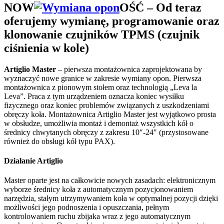
NOW
OŚĆ
– Od teraz
oferujemy wymianę, programowanie oraz
klonowanie czujników TPMS (czujnik
ciśnienia w kole)
Artiglio Master
– pierwsza montażownica zaprojektowana by
wyznaczyć nowe granice w zakresie wymiany opon. Pierwsza
montażownica z pionowym stołem oraz technologią „Leva la
Leva”. Praca z tym urządzeniem oznacza koniec wysiłku
fizycznego oraz koniec problemów związanych z uszkodzeniami
obręczy koła. Montażownica Artiglio Master jest wyjątkowo prosta
w obsłudze, umożliwia montaż i demontaż wszystkich kół o
średnicy chwytanych obręczy z zakresu 10″-24″ (przystosowane
również do obsługi kół typu PAX).
Działanie Artiglio
Master oparte jest na całkowicie nowych zasadach: elektronicznym
wyborze średnicy koła z automatycznym pozycjonowaniem
narzędzia, stałym utrzymywaniem koła w optymalnej pozycji dzięki
możliwości jego podnoszenia i opuszczania, pełnym
kontrolowaniem ruchu zbijaka wraz z jego automatycznym